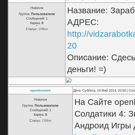
Название: Зараб
Новичок
Группа:
Пользователи
Сообщений:
1
АДРЕС:
Карма:
0
Статус:
Offline
http://vidzarabot
20
Описание: Сдесь
деньги! =)
openkontent
Дата: Суббота, 10 Май 2014, 20:56 | С
На Сайте openk
Новичок
Группа:
Пользователи
Сообщений:
1
Солдатики 4: З
Карма:
0
Статус:
Offline
Андроид Игры 