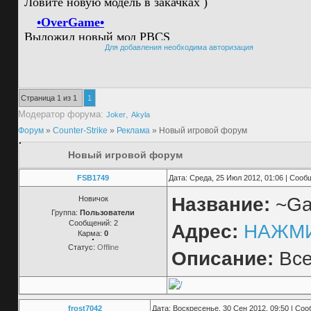
Для добавления необходима авторизация
Страница
1
из
1
1
Модератор форума:
,
Joker
Akyla
Форум
»
Counter-Strike
»
Реклама
»
Новый игровой форум
Новый игровой форум
FSB1749
Дата: Среда, 25 Июл 2012, 01:06 | Соо
Название:
~Ga
Новичок
Группа:
Пользователи
Сообщений:
2
Адрес:
НАЖМ
Карма:
0
Статус:
Offline
Описание:
Все
frost7042
Дата: Воскресенье, 30 Сен 2012, 09:50 | Со