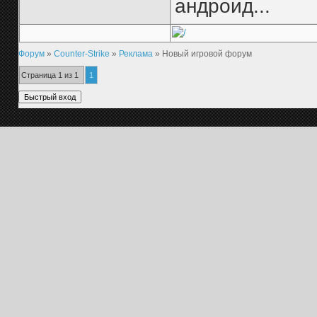
андроид...
Форум
»
Counter-Strike
»
Реклама
»
Новый игровой форум
Страница
1
из
1
1