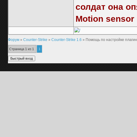
солдат она оп
Motion sensor
Форум
»
Counter-Strike
»
Counter-Strike 1.6
»
Помощь по настройке плаги
Страница
1
из
1
1