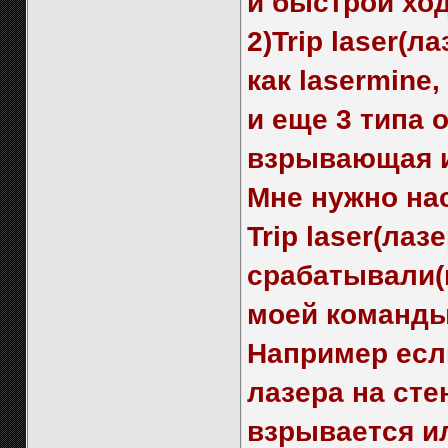
и быстрой ход
2)Trip laser(л
как lasermine,
и еще 3 типа 
взрывающая и
Мне нужно нас
Trip laser(ла
срабатывали(
моей команды
Например есл
лазера на сте
взрывается и