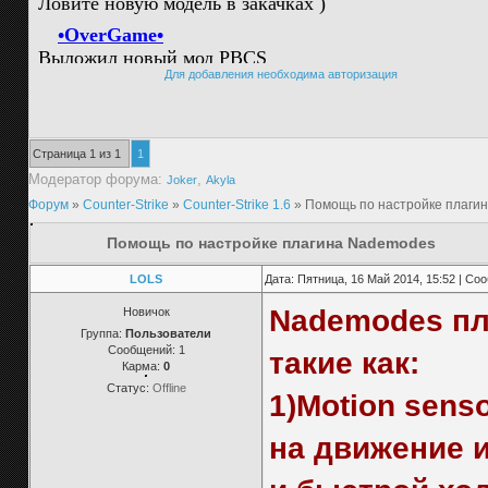
Для добавления необходима авторизация
Страница
1
из
1
1
Модератор форума:
,
Joker
Akyla
Форум
»
Counter-Strike
»
Counter-Strike 1.6
»
Помощь по настройке плаги
Помощь по настройке плагина Nademodes
LOLS
Дата: Пятница, 16 Май 2014, 15:52 | С
Nademodes пл
Новичок
Группа:
Пользователи
Сообщений:
1
такие как:
Карма:
0
Статус:
Offline
1)Motion sens
на движение и