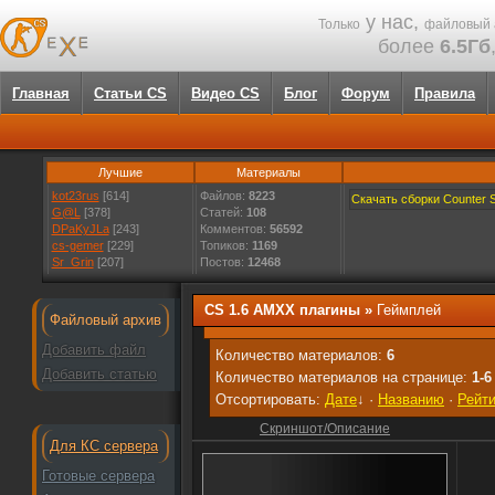
у нас,
Только
файловый 
более
6.5Гб
Главная
Статьи CS
Видео CS
Блог
Форум
Правила
Лучшие
Материалы
kot23rus
[614]
Файлов:
8223
Скачать сборки Counter St
G@L
[378]
Статей:
108
DPaKyJLa
[243]
Комментов:
56592
cs-gemer
[229]
Топиков:
1169
Sr_Grin
[207]
Постов:
12468
CS 1.6 AMXX плагины
»
Геймплей
Файловый архив
Добавить файл
Количество материалов:
6
Добавить статью
Количество материалов на странице:
1-6
Отсортировать:
Дате
↓
·
Названию
·
Рейти
Скриншот/Описание
Для КС сервера
Готовые сервера