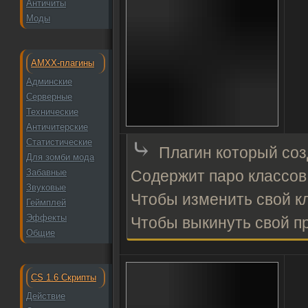
Античиты
Моды
AMXX-плагины
Админские
Серверные
Технические
Античитерские
⤷
Статистические
Плагин который со
Для зомби мода
Забавные
Содержит паро классов
Звуковые
Чтобы изменить свой кл
Геймплей
Эффекты
Чтобы выкинуть свой п
Общие
CS 1.6 Скрипты
Действие