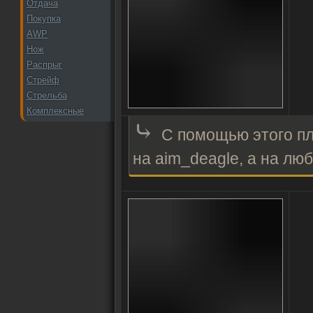
Отдача
Покупка
AWP
Нож
Распрыг
Стрейф
Стрельба
Комплексные
⤷
С помощью этого пл
на aim_deagle, а на люб