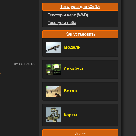
Текстуры для CS 1.6
Текстуры карт (WAD)
Текстуры неба
Как установить
Модели
05 Окт 2013
Спрайты
Ботов
Карты
Другое