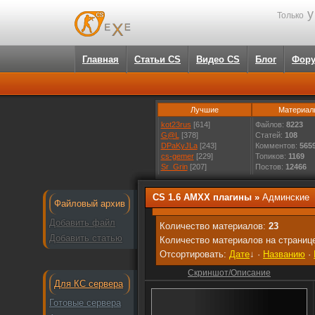
у
Только
Главная
Статьи CS
Видео CS
Блог
Фор
Лучшие
Материал
kot23rus
[614]
Файлов:
8223
G@L
[378]
Статей:
108
DPaKyJLa
[243]
Комментов:
565
cs-gemer
[229]
Топиков:
1169
Sr_Grin
[207]
Постов:
12466
CS 1.6 AMXX плагины
»
Админские
Файловый архив
Добавить файл
Количество материалов:
23
Добавить статью
Количество материалов на страниц
Отсортировать:
Дате
↓
·
Названию
·
Скриншот/Описание
Для КС сервера
Готовые сервера