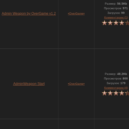
Размер:
56.5Kb
Просмотров:
971
Загрузок:
99
Admin Weapon by OverGame v1.2
•OverGame•
Комментарии:(1)
Размер:
48.2Kb
Просмотров:
800
Загрузок:
179
AdminWeapon Start
•OverGame•
Комментарии:(4)