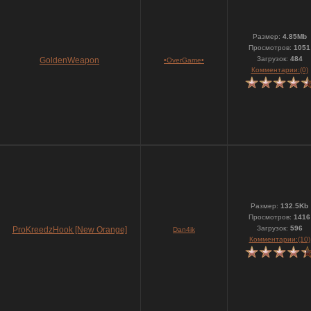
Размер:
4.85Mb
Просмотров:
1051
Загрузок:
484
GoldenWeapon
•OverGame•
Комментарии:(0)
Размер:
132.5Kb
Просмотров:
1416
Загрузок:
596
ProKreedzHook [New Orange]
Dan4ik
Комментарии:(10)