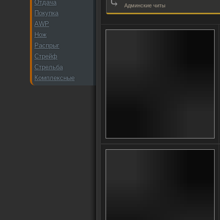
⤷
Отдача
Админские читы
Покупка
AWP
Нож
Распрыг
Стрейф
Стрельба
Комплексные