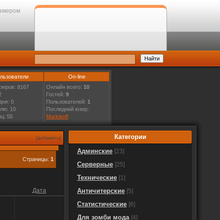
змером
льзователи
On-line
зеров: 8167
Онлайн всего:
10
2
Гостей:
9
дня: 0
Пользователей:
1
лю: 10
Последний юзер:
ц: 55
Markleoff
Категории
[добавить]
Админские
[23]
Страницы:
1
Серверные
[25]
Технические
[1]
Дата
Античитерские
[5]
Статистические
[6]
Для зомби мода
[4]