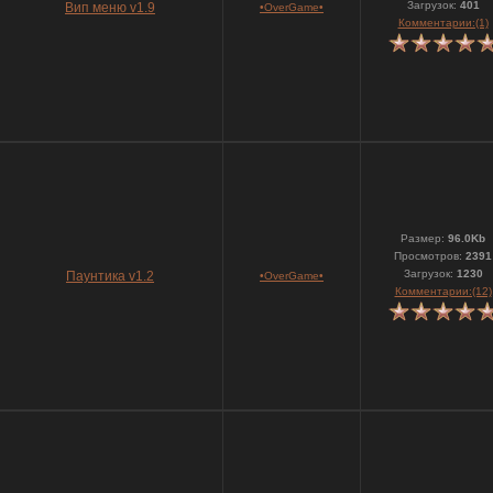
Загрузок:
401
Вип меню v1.9
•OverGame•
Комментарии:(1)
Размер:
96.0Kb
Просмотров:
2391
Загрузок:
1230
Паунтика v1.2
•OverGame•
Комментарии:(12)