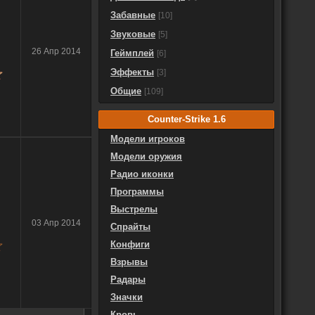
Забавные
[10]
Звуковые
[5]
26 Апр 2014
Геймплей
[6]
Эффекты
[3]
Общие
[109]
Counter-Strike 1.6
Модели игроков
Модели оружия
Радио иконки
Программы
Выстрелы
03 Апр 2014
Спрайты
Конфиги
Взрывы
Радары
Значки
Кровь