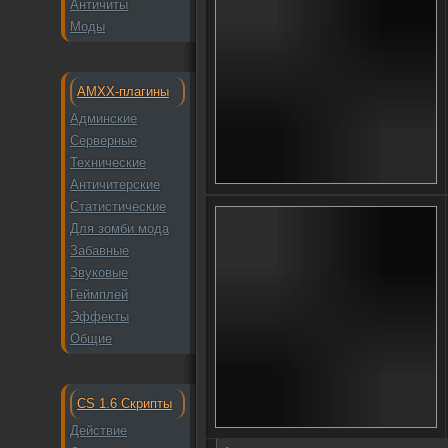
Античиты
Моды
AMXX-плагины
Админские
Серверные
Технические
Античитерские
Статистические
Для зомби мода
Забавные
Звуковые
Геймплей
Эффекты
Общие
CS 1.6 Скрипты
Действие