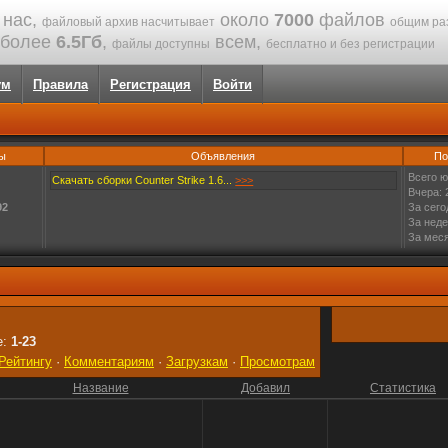
 нас,
около
7000
файлов
файловый архив насчитывает
общим ра
более
6.5Гб
,
всем,
файлы доступны
бесплатно и без регистрации
ум
Правила
Регистрация
Войти
ы
Объявления
По
Всего ю
Скачать сборки Counter Strike 1.6...
>>>
Вчера: 
92
За сего
За неде
За меся
е:
1-23
Рейтингу
·
Комментариям
·
Загрузкам
·
Просмотрам
Название
Добавил
Статистика