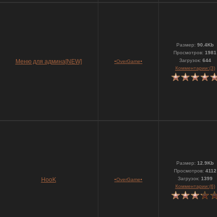
Размер:
90.4Kb
Просмотров:
1981
Загрузок:
644
Меню для админа[NEW]
•OverGame•
Комментарии:(3)
Размер:
12.9Kb
Просмотров:
4112
Загрузок:
1399
HooK
•OverGame•
Комментарии:(6)