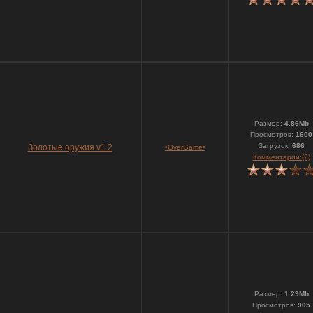
Размер:
4.86Mb
Просмотров:
1600
Загрузок:
686
Золотые оружия v1.2
•OverGame•
Комментарии:(2)
Размер:
1.29Mb
Просмотров:
905