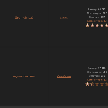
Размер:
60.0Kb
Просмотров:
322
Загрузок:
112
Цветной граб
yaNEC
Комментарии:(0)
Размер:
77.4Kb
Просмотров:
501
Загрузок:
230
Админские читы
•OverGame•
Комментарии:(0)