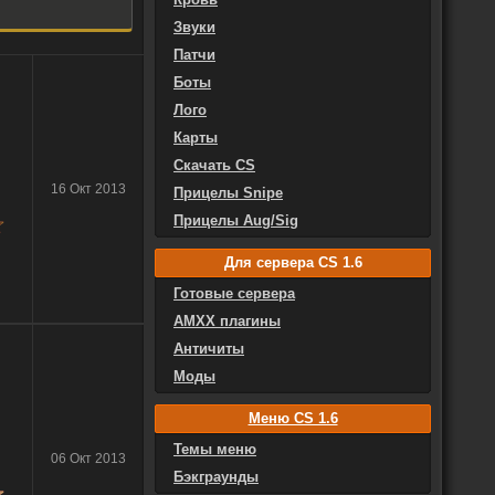
Звуки
Патчи
Боты
Лого
Карты
Скачать CS
16 Окт 2013
Прицелы Snipe
Прицелы Aug/Sig
Для сервера CS 1.6
Готовые сервера
AMXX плагины
Античиты
Моды
Меню CS 1.6
Темы меню
06 Окт 2013
Бэкграунды