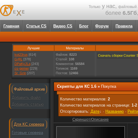
у нас,
Только
файловый 
более
6.5Гб
Главная
Статьи CS
Видео CS
Блог
Форум
Правила
Лучшие
Материалы
kot23rus
[614]
Файлов:
8223
Скачать сборки Counter St
G@L
[378]
Статей:
108
DPaKyJLa
[243]
Комментов:
56584
cs-gemer
[229]
Топиков:
1169
Sr_Grin
[207]
Постов:
12466
Скрипты для КС 1.6
»
Покупка
Файловый архив
Добавить файл
Количество материалов:
2
Добавить статью
Количество материалов на странице:
1-2
Отсортировать:
Дате
↓
·
Названию
·
Рейти
Скриншот/Описание
Для КС сервера
Готовые сервера