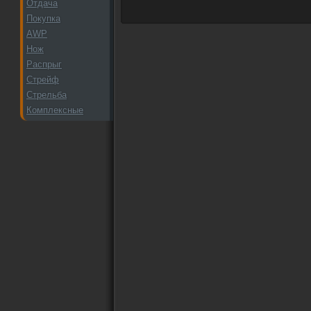
Отдача
Покупка
AWP
Нож
Распрыг
Стрейф
Стрельба
Комплексные