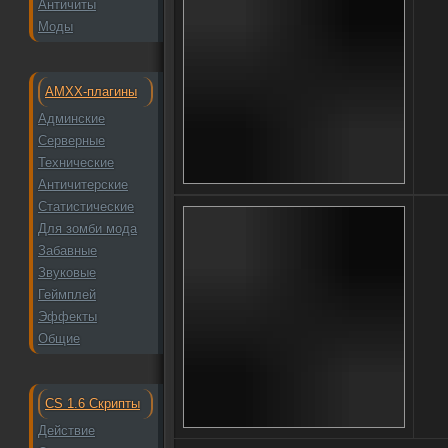
Античиты
Моды
AMXX-плагины
Админские
Серверные
Технические
Античитерские
Статистические
Для зомби мода
Забавные
Звуковые
Геймплей
Эффекты
Общие
CS 1.6 Скрипты
Действие