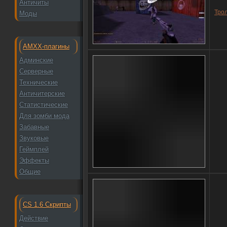
Античиты
Трол
Моды
AMXX-плагины
Админские
Серверные
Технические
Античитерские
Статистические
Для зомби мода
Забавные
Звуковые
Геймплей
Эффекты
Общие
CS 1.6 Скрипты
Действие