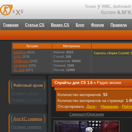
у нас,
Только
файловый 
более
6.5Гб
Главная
Статьи CS
Видео CS
Блог
Форум
Правила
Лучшие
Материалы
kot23rus
[614]
Файлов:
8223
Скачать сборки Counter St
G@L
[378]
Статей:
108
DPaKyJLa
[243]
Комментов:
56592
cs-gemer
[229]
Топиков:
1169
Sr_Grin
[207]
Постов:
12466
Спрайты для CS 1.6
»
Радио иконки
Файловый архив
Добавить файл
Количество материалов:
53
Добавить статью
Количество материалов на странице:
1-5
Отсортировать:
Дате
↓
·
Названию
·
Рейти
Скриншот/Описание
Для КС сервера
Готовые сервера