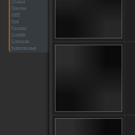
Отдача
Покупка
AWP
Нож
Распрыг
Стрейф
Стрельба
Комплексные