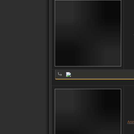
⤷
Ani