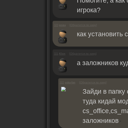
Помогите, а как
игрока?
[
Обратится по нику
]
323
вова
как установить 
[
Обратится по нику
]
321
Klon
а заложников ку
[
Обратится по нику
]
322
cska-fan
Зайди в папку 
туда кидай мо
cs_office,cs_m
заложников