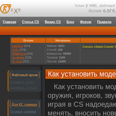
у нас,
Только
файловый 
более
6.5Гб
Главная
Статьи CS
Видео CS
Блог
Форум
Правила
Лучшие
Материалы
kot23rus
[614]
Файлов:
8223
Скачать сборки Counter St
G@L
[378]
Статей:
108
DPaKyJLa
[243]
Комментов:
56584
cs-gemer
[229]
Топиков:
1169
Sr_Grin
[207]
Постов:
12466
Как установить моде
Файловый архив
Добавить файл
Как установить мод
Добавить статью
оружия, игроков, зву
играя в CS надоедаю
Для КС сервера
менять, вносить нов
Готовые сервера