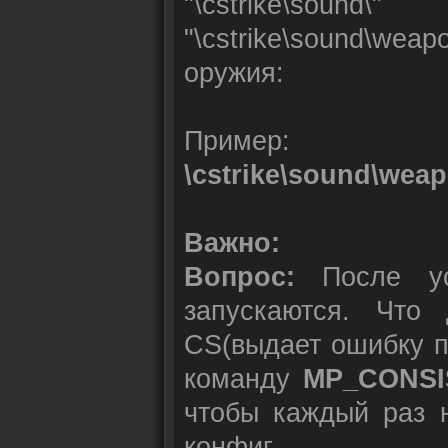
"\cstrike\sound\"
"\cstrike\sound\we
оружия:
Пример:
\cstrike\sound\wea
Важно:
Вопрос:
После ус
запускаются. Что
CS(выдает ошибку п
команду
MP_CONSI
чтобы каждый раз н
конфиг.