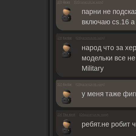
[
Обратится по нику
]
339
Дима
парни не подска
включаю cs.16 а
[
Обратится по нику
]
338
Артём
народ что за хе
модельки все н
Military
[
Обратится по нику
]
337
Артём
у меня таже фиг
[
Обратится по нику
]
336
The kirill
ребят.не робит ч