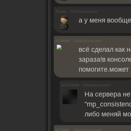
[
Обратится по нику
]
330
zevs
а у меня вообще
[
Обратится по нику
]
328
Anterik
всё сделал как 
зараза!в консо
помогите.может 
[
Обратится по нику
]
329
[CT]Jecka
На сервера не
"mp_consisten
либо меняй мод
[
Обратится по нику
]
327
Raptor