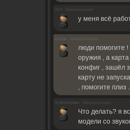
[
Обратится по нику
]
352
Я
у меня всё рабо
[
Обратится по нику
]
351
Егор
люди помогите !
оружия , а карт
конфиг , зашёл з
карту не запуска
, помогите плиз .
[
Обратится по нику
]
350
Илья Феденко
Что делать? я в
модели со звуком