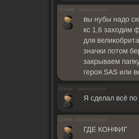
[
Обратится по нику
]
335
матвей
вы нубы надо ск
кс 1,6 заходим 
для великобрита
значки потом бе
закрываем папку
героя SAS или в
[
Обратится по нику
]
334
русик
Я сделал всё по
[
Обратится по нику
]
333
ДИМА
ГДЕ КОНФИГ