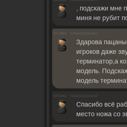
, подскажи мне п
миня не рубит п
[
Обратится по нику
]
341
Серго
Здарова пацаны!
игроков даже зву
терминатор,а ко
модель. Подскаж
модель термина
[
Обратится по нику
]
340
Серго
Спасибо всё раб
место ножа со з