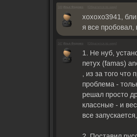
[
Обратится по нику
]
349
Илья Феденко
xoxoxo3941, бли
я все пробовал,
[
Обратится по нику
]
347
Илья Феденко
1. Не нуб, устан
петух (famas) a
, из за того чт
проблема - толь
решал просто др
классные - и вес
все запускается,
2. Поставил русс