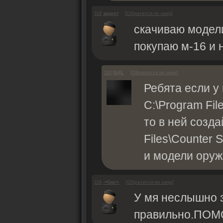
[
Обратится по нику
]
319
задрот
скачиваю модели
покупаю м-16 и 
[
Обратится по нику
]
320
G@L
Ребята если у 
C:\Program File
то в ней созд
Files\Counter S
и модели оружи
[
Обратится по нику
]
318
-=Gaz=-
У мя неслышно з
правильно.ПО