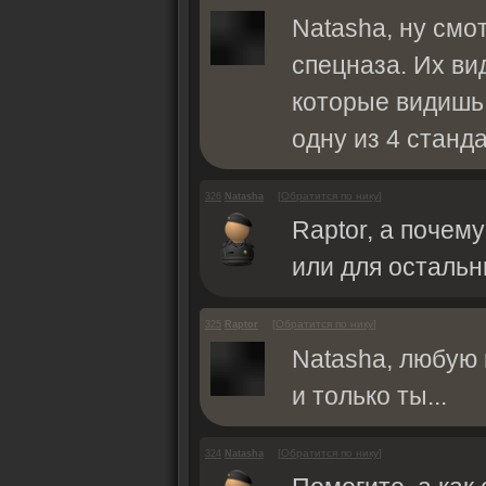
Natasha, ну смо
спецназа. Их ви
которые видишь 
одну из 4 станд
[
Обратится по нику
]
326
Natasha
Raptor, а почему
или для остальн
[
Обратится по нику
]
325
Raptor
Natasha, любую 
и только ты...
[
Обратится по нику
]
324
Natasha