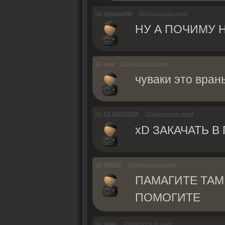
[
Обратится по нику
]
346
alexsman666
НУ А ПОЧИМУ 
[
Обратится по нику
]
345
sasa
чуваки это вран
[
Обратится по нику
]
344
CS DEATHRUN
xD ЗАКАЧАТЬ В
[
Обратится по нику
]
343
NUBAS
ПАМАГИТЕ ТАМ 
ПОМОГИТЕ
[
Обратится по нику
]
342
Денис