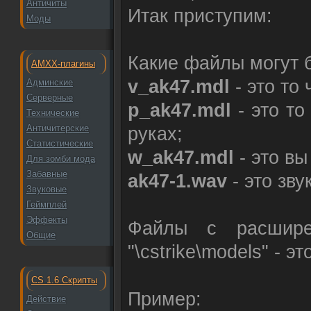
Античиты
Итак приступим:
Моды
Какие файлы могут 
AMXX-плагины
v_ak47.mdl
- это то 
Админские
Серверные
p_ak47.mdl
- это то
Технические
Античитерские
руках;
Статистические
w_ak47.mdl
- это вы
Для зомби мода
Забавные
ak47-1.wav
- это зв
Звуковые
Геймплей
Эффекты
Файлы с расширен
Общие
"\cstrike\models" - 
CS 1.6 Скрипты
Пример:
Действие