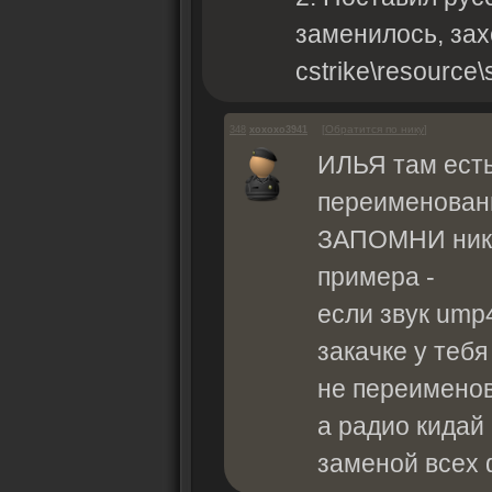
заменилось, захо
cstrike\resource
[
Обратится по нику
]
348
xoxoxo3941
ИЛЬЯ там есть
переименовани
ЗАПОМНИ ника
примера -
если звук ump
закачке у тебя
не переименов
а радио кидай 
заменой всех