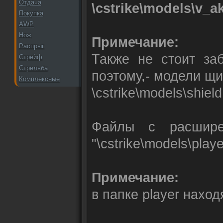
Отдача
\cstrike\models\v_a
Покупка
AWP
Нож
Примечание:
Распрыг
Также не стоит заб
Стрейф
Стрельба
поэтому,- модели щи
Комплексные
\cstrike\models\shiel
Файлы с расширен
"\cstrike\models\pla
Примечание:
в папке player нахо