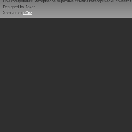
При копировании материалов обратные ссылки категорически приветс
Designed by Joker
Хостинг от
uCoz