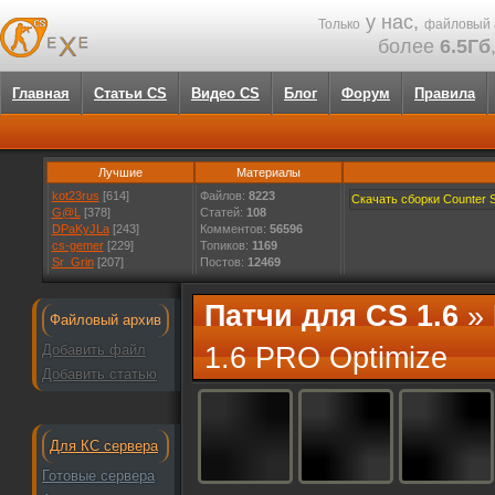
у нас,
Только
файловый 
более
6.5Гб
Главная
Статьи CS
Видео CS
Блог
Форум
Правила
Лучшие
Материалы
kot23rus
[614]
Файлов:
8223
Скачать сборки Counter St
G@L
[378]
Статей:
108
DPaKyJLa
[243]
Комментов:
56596
cs-gemer
[229]
Топиков:
1169
Sr_Grin
[207]
Постов:
12469
Патчи для CS 1.6
»
Файловый архив
Добавить файл
1.6 PRO Optimize
Добавить статью
Для КС сервера
Готовые сервера