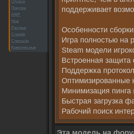
Отдача
поддерживает возмож
Покупка
AWP
Нож
Распрыг
Особенности сборки
Стрейф
Игра полностью на р
Стрельба
Комплексные
Steam модели игрок
Встроенная защита 
Поддержка протокол
Оптимизированные н
Минимизация пинга 
Быстрая загрузка ф
Рабочий поиск инте
Эта модель на фору