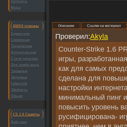
Античиты
Моды
AMXX-плагины
Описание
Ссылки на материал
Админские
Проверил:
Akyla
Серверные
Технические
Counter-Strike 1.6 
Античитерские
игры, разработанна
Статистические
Для зомби мода
как для самых преда
Забавные
сделана для повыше
Звуковые
Геймплей
настройки интернет
Эффекты
минимальный пинг и
Общие
повысить уровень в
CS 1.6 Скрипты
русифицирована- иг
Действие
приятнее, чем в анг