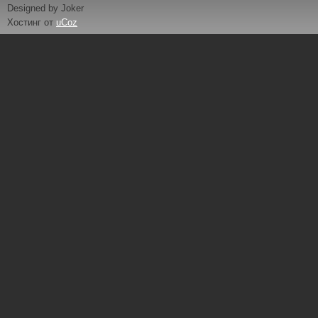
Designed by Joker
Хостинг от
uCoz