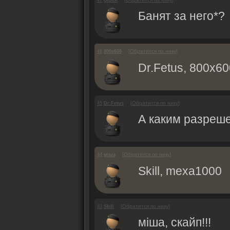
47
ЫЫЫ
Банят за него*?
[
Обратится по нику
]
46
800х600
Dr.Fetus, 800х60
[
Обратится по нику
]
45
Dr.Fetus
А каким разреше
[
Обратится по нику
]
44
міша
Skill, mexa1000
[
Обратится по нику
]
43
Skill
міша, скайп!!!