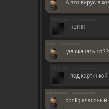
А это вирус в ко
[
Обратится по нику
]
39
Sergey_Moder
нет!!!!
[
Обратится по нику
]
29
денис
где скачать то??
[
Обратится по нику
]
31
Sergey_Moder
под картинкой
[
Обратится по нику
]
28
Просто_мудак :D
config классный