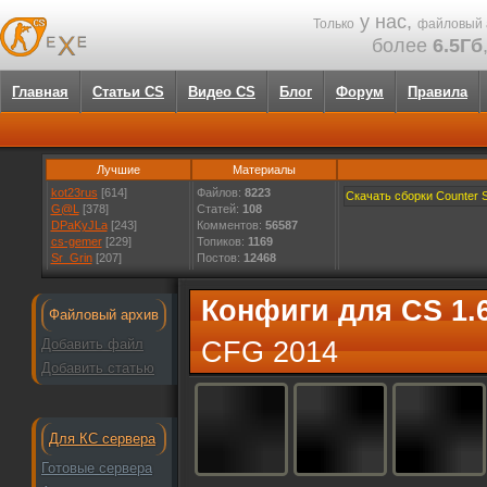
у нас,
Только
файловый 
более
6.5Гб
Главная
Статьи CS
Видео CS
Блог
Форум
Правила
Лучшие
Материалы
kot23rus
[614]
Файлов:
8223
Скачать сборки Counter St
G@L
[378]
Статей:
108
DPaKyJLa
[243]
Комментов:
56587
cs-gemer
[229]
Топиков:
1169
Sr_Grin
[207]
Постов:
12468
Конфиги для CS 1.
Файловый архив
Добавить файл
CFG 2014
Добавить статью
Для КС сервера
Готовые сервера