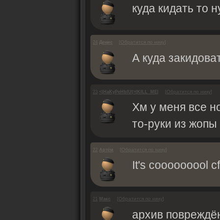
куда кидать то 
[
Обратится по нику
]
24
Денис
А куда закидова
[
Обратится по нику
]
23
<|HaKyPeHbIU|>|KILL_ME|
Хм у меня все н
то-руки из жопы 
[
Обратится по нику
]
22
Артём
It's cooooooool cfg
[
Обратится по нику
]
21
Макс
архив повреждё