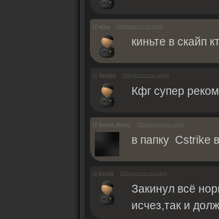
[
Обратится по нику
]
42
міша
киньте в скайп к
[
Обратится по нику
]
41
Дим4ик
Кфг супер реко
[
Обратится по нику
]
40
Sergey_Moder
в папку Сstrike 
[
Обратится по нику
]
36
Den4ik
Закинул всё нор
исчез,так и дол