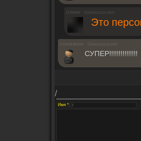
[
Обратится по нику
]
19
Emelya
Это персо
[
Обратится по нику
]
11
Fun'at Belogo
СУПЕР!!!!!!!!!!!!!!!
/
Имя *: