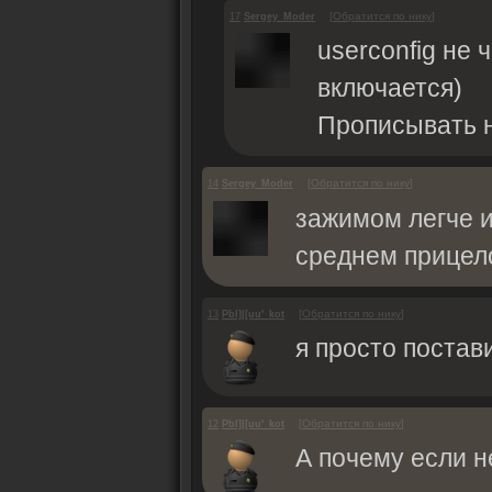
[
Обратится по нику
]
17
Sergey_Moder
userconfig не
включается)
Прописывать н
[
Обратится по нику
]
14
Sergey_Moder
зажимом легче и
среднем прицело
[
Обратится по нику
]
13
PbI]|[uu'_kot
я просто постав
[
Обратится по нику
]
12
PbI]|[uu'_kot
А почему если н