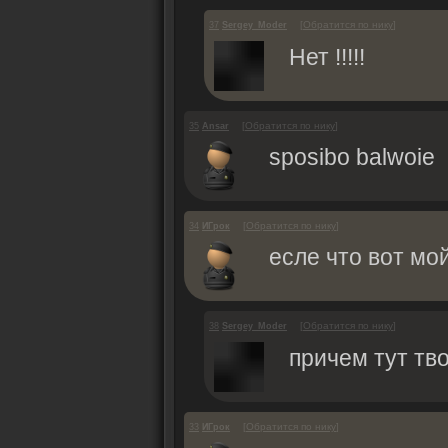
[
Обратится по нику
]
37
Sergey_Moder
Нет !!!!!
[
Обратится по нику
]
35
Ansar
sposibo balwoie
[
Обратится по нику
]
34
ИГрок
есле что вот мо
[
Обратится по нику
]
38
Sergey_Moder
причем тут тв
[
Обратится по нику
]
33
ИГрок