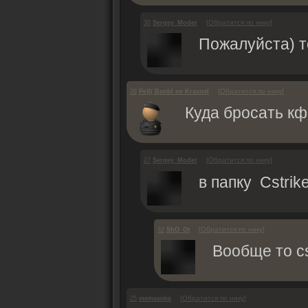
[
Обратится по нику
]
30
Sergey_Moder
Пожалуйста) т
[
Обратится по нику
]
26
Pe)I( BenbI ne KrasneI
Куда бросать кф
[
Обратится по нику
]
27
Sergey_Moder
в папку Сstrik
[
Обратится по нику
]
32
ShO_Ot
Вообще то cs
[
Обратится по нику
]
25
mxmaximx