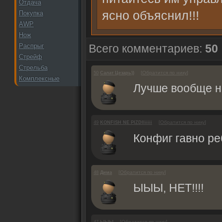
Отдача
ясно объяснил!!!
Покупка
AWP
Нож
Распрыг
Всего комментариев:
50
Стрейф
Стрельба
[
Обратится по нику
]
50
Салат Цезарь))
Комплексные
Лучше вообще не
[
Обратится по нику
]
49
KONFISH NE PIZDIIiiiii
Конфиг гавно ре
[
Обратится по нику
]
48
Дима
ЫЫЫ, НЕТ!!!!
[
Обратится по нику
]