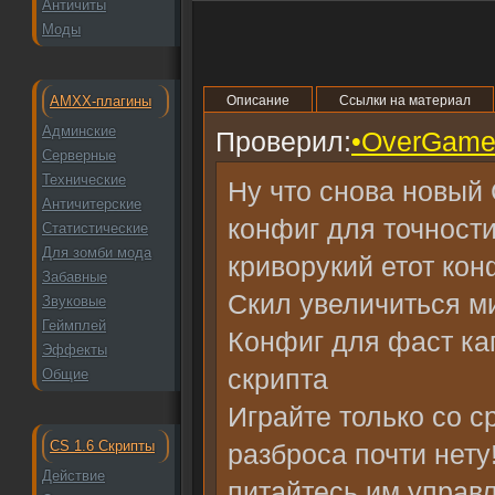
Античиты
Моды
AMXX-плагины
Описание
Ссылки на материал
Админские
Проверил:
•OverGame
Серверные
Технические
Ну что снова новый 
Античитерские
конфиг для точности
Статистические
Для зомби мода
криворукий етот кон
Забавные
Скил увеличиться м
Звуковые
Геймплей
Конфиг для фаст кап
Эффекты
скрипта
Общие
Играйте только со с
CS 1.6 Скрипты
разброса почти нету
Действие
питайтесь им управ