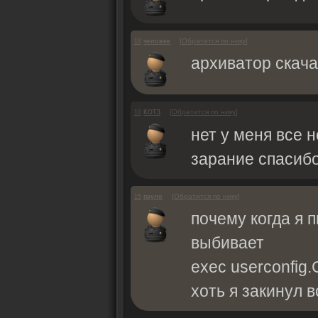
[
Обратится по нику
]
18
человек
архиватор скача
[
Обратится по нику
]
16
КОТ3
нет у меня все 
зарание спасиб
[
Обратится по нику
]
15
пауло
почему когда я 
выбивает
exec userconfig.CF
хоть я закинул в