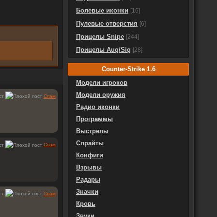
Болевые иконки
[16]
Пулевые отверстия
[6]
Прицелы Snipe
[244]
Прицелы Aug/Sig
[28]
Counter-Strike 1.6
Модели игроков
Модели оружия
Спам
Радио иконки
Программы
Выстрелы
Спрайты
Спам
Конфиги
Взрывы
Радары
Значки
Спам
Кровь
Звуки