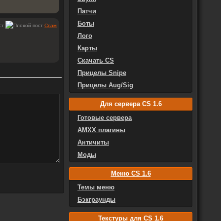
Патчи
Боты
Спам
Лого
Карты
Скачать CS
Прицелы Snipe
Прицелы Aug/Sig
Для сервера CS 1.6
Готовые сервера
AMXX плагины
Античиты
Моды
Меню CS 1.6
Темы меню
Бэкграунды
Текстуры для CS 1.6