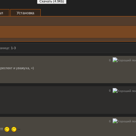
ал
Установка
ранице:
1-3
0
респект и уважуха, =)
0
0
!!!