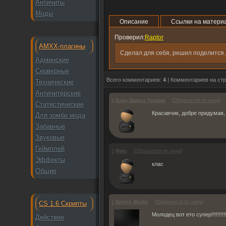
Античиты
Моды
Описание
Ссылки на матери
Проверил:
Raptor
AMXX-плагины
Сделал для себя, решил поделится.
Админские
Серверные
Всего комментариев:
4
| Комментариев на ст
Технические
Античитерские
[
Обратится по нику
]
4
Влад Шева с України
Статистические
Красавчик, добре придумав, 
Для зомби мода
Забавные
Звуковые
Геймплей
[
Обратится по нику
]
3
Макс
Эффекты
клас
Общие
[
Обратится по нику
]
1
Sergey_Moder
CS 1.6 Скрипты
Молодец вот ето супер!!!!!!!!!!
Действие