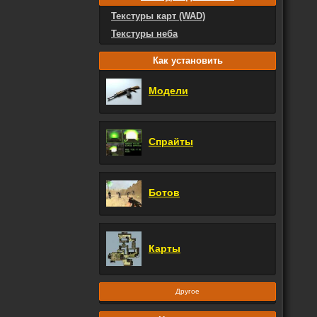
Текстуры карт (WAD)
Текстуры неба
Как установить
Модели
Спрайты
Ботов
Карты
Другое