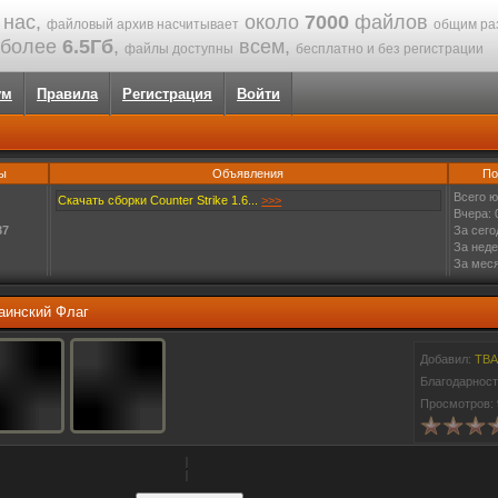
 нас,
около
7000
файлов
файловый архив насчитывает
общим ра
более
6.5Гб
,
всем,
файлы доступны
бесплатно и без регистрации
ум
Правила
Регистрация
Войти
ы
Объявления
По
Всего ю
Скачать сборки Counter Strike 1.6...
>>>
Вчера: 
87
За сего
За неде
За меся
аинский Флаг
Добавил:
TBA
Благодарнос
Просмотров: