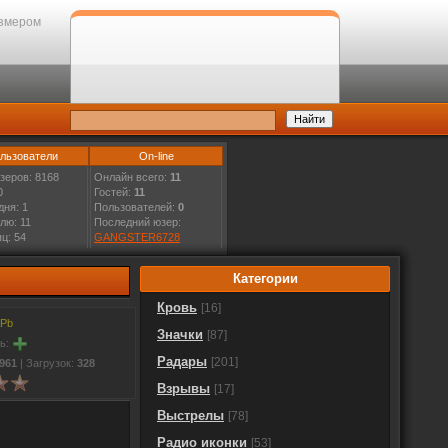
змером
льзователи
On-line
зеров: 8168
Онлайн всего:
11
0
Гостей:
11
дня: 1
Пользователей:
0
лю: 11
Последний юзер:
ц: 54
GANGSTER6728
Категории
Кровь
[16]
Pb
Значки
[87]
ть:
Радары
[201]
961
| Загрузок:
328
Взрывы
[17]
Выстрелы
[78]
Радио иконки
[53]