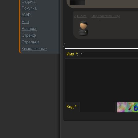
Отдача
Покупка
AWP
[
Обратится по нику
]
2
TBAPb
Нож
Распрыг
Стрейф
Стрельба
/
Комплексные
Имя *:
Код *: