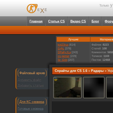
у
Только
Главная
Статьи CS
Видео CS
Блог
Фор
Лучшие
Материал
kot23rus
[614]
Файлов:
8223
G@L
[378]
Статей:
108
DPaKyJLa
[243]
Комментов:
565
cs-gemer
[229]
Топиков:
1169
Sr_Grin
[207]
Постов:
12468
Спрайты для CS 1.6
»
Радары
» Укр
Файловый архив
Добавить файл
Добавить статью
Для КС сервера
Готовые сервера