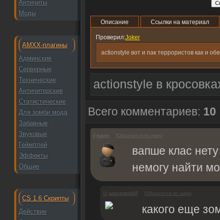
Античиты
Моды
Описание
Ссылки на материал
Проверил:
Joker
AMXX-плагины
actionstyle вот и пак террористов как и об
Админские
Серверные
Технические
actionstyle в кросовк
Античитерские
Статистические
Всего комментариев:
10
Для зомби мода
Забавные
Звуковые
[
Обратится по нику
]
9
васек
Геймплей
вапше клас нету
Эффекты
немогу найти мод
Общие
[
Обратится по нику
]
10
actionstyle07
CS 1.6 Скрипты
какого еще з
Действие