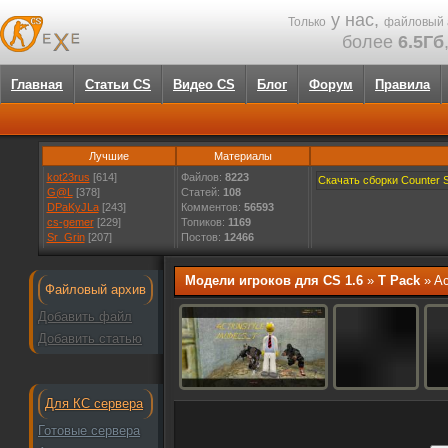
у нас,
Только
файловый 
более
6.5Гб
Главная
Статьи CS
Видео CS
Блог
Форум
Правила
Лучшие
Материалы
kot23rus
[614]
Файлов:
8223
Скачать сборки Counter St
G@L
[378]
Статей:
108
DPaKyJLa
[243]
Комментов:
56593
cs-gemer
[229]
Топиков:
1169
Sr_Grin
[207]
Постов:
12466
Модели игроков для CS 1.6
»
T Pack
» Ac
Файловый архив
Добавить файл
Добавить статью
Для КС сервера
Готовые сервера