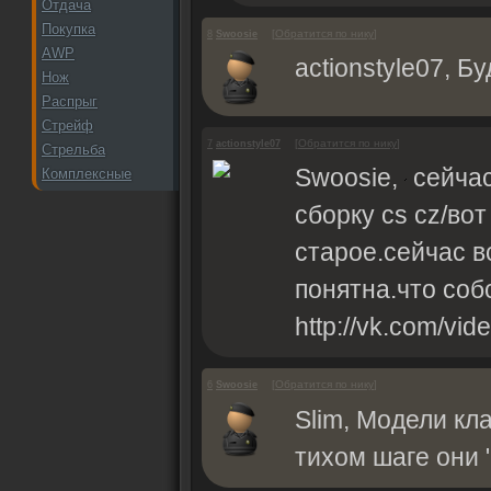
Отдача
Покупка
[
Обратится по нику
]
8
Swoosie
AWP
actionstyle07, Б
Нож
Распрыг
Стрейф
[
Обратится по нику
]
7
actionstyle07
Стрельба
Swoosie,
сейчас
Комплексные
сборку cs cz/во
старое.сейчас в
понятна.что собс
http://vk.com/v
[
Обратится по нику
]
6
Swoosie
Slim, Модели кл
тихом шаге они 