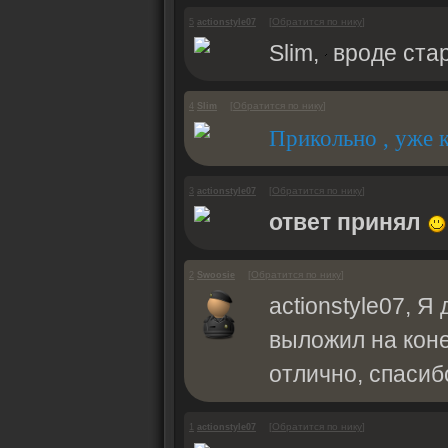
[
Обратится по нику
]
5
actionstyle07
Slim,
вроде стар
[
Обратится по нику
]
4
Slim
Прикольно , уже 
[
Обратится по нику
]
3
actionstyle07
ответ принял
[
Обратится по нику
]
2
Swoosie
actionstyle07, 
выложил на коне
отлично, спасиб
[
Обратится по нику
]
1
actionstyle07