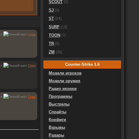
SCOUT
[5]
SJ
[5]
ST
[24]
SURF
[13]
Спам
TOON
[7]
TR
[5]
ZM
[36]
Counter-Strike 1.6
Спам
Модели игроков
Модели оружия
Радио иконки
Программы
Спам
Выстрелы
Спрайты
Конфиги
Взрывы
Радары