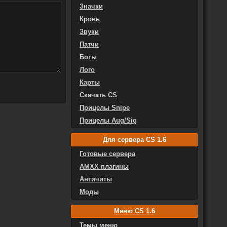
Значки
Кровь
Звуки
Патчи
Боты
Лого
Карты
Скачать CS
Прицелы Snipe
Прицелы Aug/Sig
Для сервера CS 1.6
Готовые сервера
AMXX плагины
Античиты
Моды
Меню CS 1.6
Темы меню