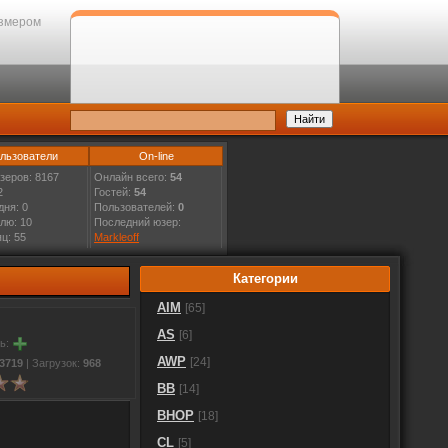
змером
льзователи
On-line
зеров: 8167
Онлайн всего:
54
2
Гостей:
54
дня: 0
Пользователей:
0
лю: 10
Последний юзер:
ц: 55
Markleoff
Категории
AIM
[65]
AS
[6]
ть:
AWP
[24]
3719
| Загрузок:
968
BB
[14]
BHOP
[18]
CL
[5]