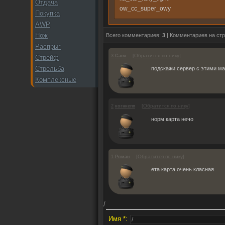
Отдача
ow_cc_super_owy
Покупка
AWP
Нож
Всего комментариев:
3
| Комментариев на ст
Распрыг
[
Обратится по нику
]
3
Саня
Стрейф
Стрельба
подскажи сервер с этими м
Комплексные
[
Обратится по нику
]
2
когнкепп
норм карта нечо
[
Обратится по нику
]
1
Роман
ета карта очень класная
/
Имя *: