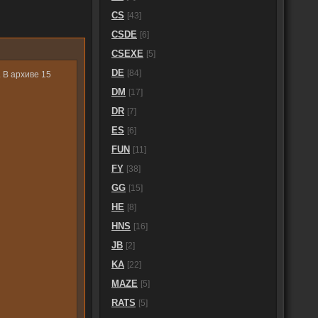
CS
[43]
CSDE
[6]
CSEXE
[5]
DE
[84]
 В архиве 15
DM
[17]
DR
[7]
ES
[6]
FUN
[11]
FY
[38]
GG
[15]
HE
[8]
HNS
[16]
JB
[2]
KA
[22]
MAZE
[5]
RATS
[5]