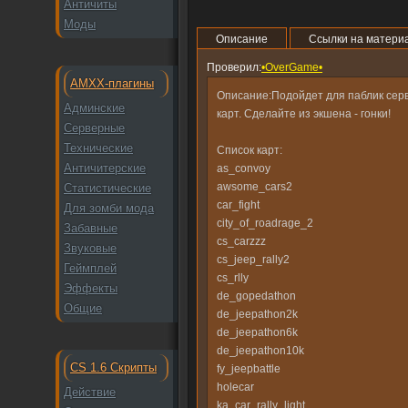
Античиты
Моды
Описание
Ссылки на матери
Проверил:
•OverGame•
AMXX-плагины
Описание:Подойдет для паблик серве
Админские
карт. Сделайте из экшена - гонки!
Серверные
Технические
Список карт:
Античитерские
as_convoy
awsome_cars2
Статистические
car_fight
Для зомби мода
city_of_roadrage_2
Забавные
cs_carzzz
Звуковые
cs_jeep_rally2
Геймплей
cs_rlly
Эффекты
de_gopedathon
Общие
de_jeepathon2k
de_jeepathon6k
de_jeepathon10k
CS 1.6 Скрипты
fy_jeepbattle
holecar
Действие
ka_car_rally_light