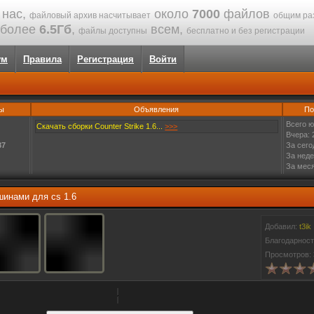
 нас,
около
7000
файлов
файловый архив насчитывает
общим ра
более
6.5Гб
,
всем,
файлы доступны
бесплатно и без регистрации
ум
Правила
Регистрация
Войти
ы
Объявления
По
Всего ю
Скачать сборки Counter Strike 1.6...
>>>
Вчера: 
87
За сего
За неде
За меся
шинами для cs 1.6
Добавил:
t3ik
Благодарнос
Просмотров: