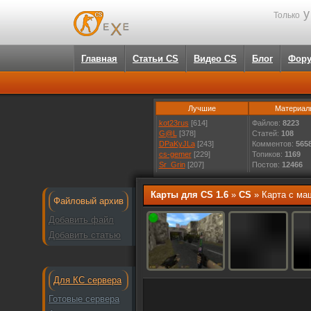
у
Только
Главная
Статьи CS
Видео CS
Блог
Фор
Лучшие
Материал
kot23rus
[614]
Файлов:
8223
G@L
[378]
Статей:
108
DPaKyJLa
[243]
Комментов:
565
cs-gemer
[229]
Топиков:
1169
Sr_Grin
[207]
Постов:
12466
Карты для CS 1.6
»
CS
» Карта с ма
Файловый архив
Добавить файл
Добавить статью
Для КС сервера
Готовые сервера