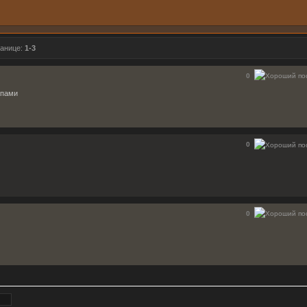
ранице:
1-3
0
апами
0
0