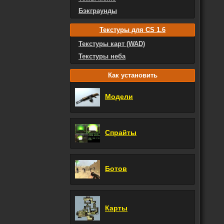
Бэкграунды
Текстуры для CS 1.6
Текстуры карт (WAD)
Текстуры неба
Как установить
Модели
Спрайты
Ботов
Карты